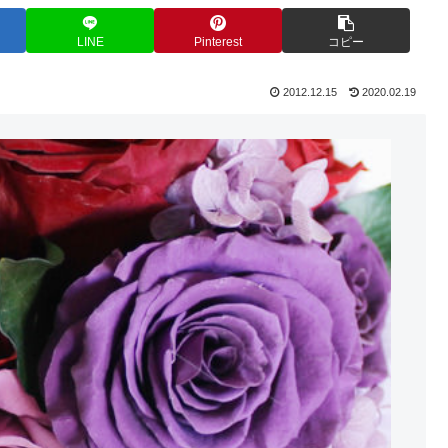
LINE
Pinterest
コピー
2012.12.15
2020.02.19