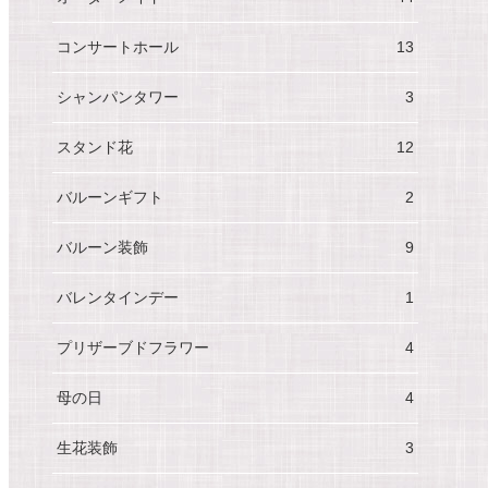
コンサートホール
13
シャンパンタワー
3
スタンド花
12
バルーンギフト
2
バルーン装飾
9
バレンタインデー
1
プリザーブドフラワー
4
母の日
4
生花装飾
3