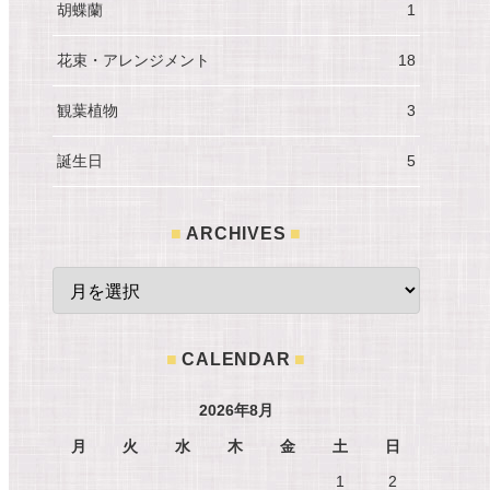
胡蝶蘭
1
花束・アレンジメント
18
観葉植物
3
誕生日
5
ARCHIVES
CALENDAR
2026年8月
月
火
水
木
金
土
日
1
2