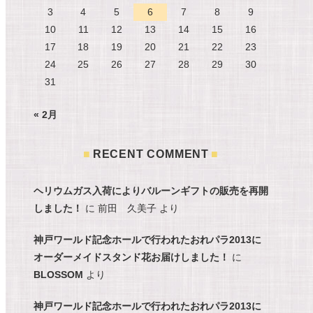
3
4
5
6
7
8
9
10
11
12
13
14
15
16
17
18
19
20
21
22
23
24
25
26
27
28
29
30
31
« 2月
RECENT COMMENT
ヘリウムガス入荷によりバルーンギフトの販売を再開
しました！
に
前田 久美子
より
神戸ワールド記念ホールで行われたおれパラ2013に
オーダーメイドスタンド花お届けしました！
に
BLOSSOM
より
神戸ワールド記念ホールで行われたおれパラ2013に