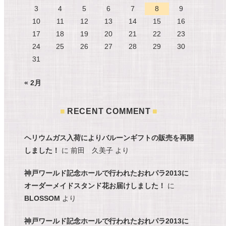
3
4
5
6
7
8
9
10
11
12
13
14
15
16
17
18
19
20
21
22
23
24
25
26
27
28
29
30
31
« 2月
RECENT COMMENT
ヘリウムガス入荷によりバルーンギフトの販売を再開
しました！
に
前田 久美子
より
神戸ワールド記念ホールで行われたおれパラ2013に
オーダーメイドスタンド花お届けしました！
に
BLOSSOM
より
神戸ワールド記念ホールで行われたおれパラ2013に