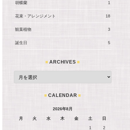
胡蝶蘭
1
花束・アレンジメント
18
観葉植物
3
誕生日
5
ARCHIVES
CALENDAR
2026年8月
月
火
水
木
金
土
日
1
2