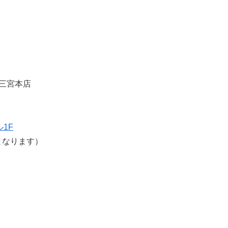
・三宮本店
1F
業となります）