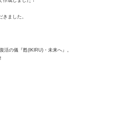
て作成しました！
だきました。
の儀『甦(IKIRU)・未来へ』。
！