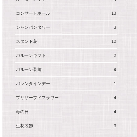
コンサートホール
13
シャンパンタワー
3
スタンド花
12
バルーンギフト
2
バルーン装飾
9
バレンタインデー
1
プリザーブドフラワー
4
母の日
4
生花装飾
3