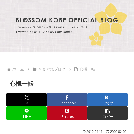
ホーム
きまぐれブログ
心機一転
心機一転
X
Facebook
はてブ
LINE
Pinterest
コピー
2012.04.11
2020.02.20